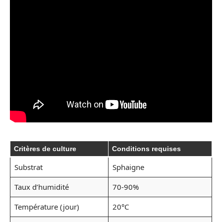
Critères de culture
Conditions requises
Substrat
Sphaigne
Taux d’humidité
70-90%
Température (jour)
20°C