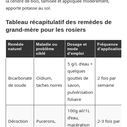
la cendre de bois, tamisée et appliquée modérément,
apporte potasse au sol.
Tableau récapitulatif des remèdes de
grand-mère pour les rosiers
Remède
Maladie ou
Dosage et
Fréquence
naturel
problème
mode
d’application
ciblé
d’emploi
5 g/L d’eau +
quelques
Bicarbonate
Oïdium,
gouttes de
2 fois par
de soude
taches noires
savon,
semaine
pulvérisation
foliaire
100g ail/1L
d’eau,
Décoction
Pucerons,
2-3 fois par
macération