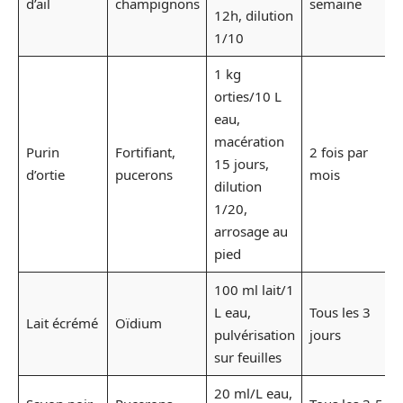
d’ail
champignons
semaine
12h, dilution
1/10
1 kg
orties/10 L
eau,
macération
Purin
Fortifiant,
2 fois par
15 jours,
d’ortie
pucerons
mois
dilution
1/20,
arrosage au
pied
100 ml lait/1
L eau,
Tous les 3
Lait écrémé
Oïdium
pulvérisation
jours
sur feuilles
20 ml/L eau,