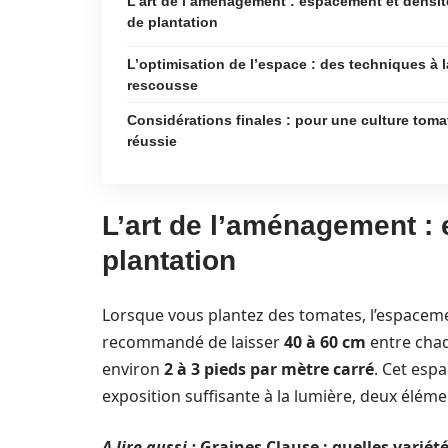
L’art de l’aménagement : espacement et densit
de plantation
L’optimisation de l’espace : des techniques à l
rescousse
Considérations finales : pour une culture toma
réussie
L’art de l’aménagement :
plantation
Lorsque vous plantez des tomates, l’espacement
recommandé de laisser
40 à 60 cm
entre chaq
environ
2 à 3 pieds par mètre carré
. Cet esp
exposition suffisante à la lumière, deux éléme
A lire aussi :
Graines Clause : quelles variété