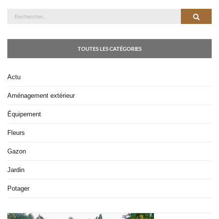
Rechercher
Recher
TOUTES LES CATÉGORIES
Actu
Aménagement extérieur
Équipement
Fleurs
Gazon
Jardin
Potager