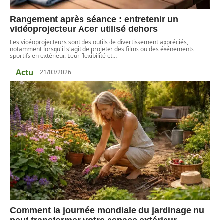
Rangement après séance : entretenir un
vidéoprojecteur Acer utilisé dehors
Les vidéoprojecteurs sont des outils de divertissement appréciés,
notamment lorsqu'il s'agit de projeter des films ou des événements
sportifs en extérieur. Leur flexibilité et
…
Actu
21/03/2026
Comment la journée mondiale du jardinage nu