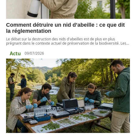
Comment détruire un nid d’abeille : ce que dit
la réglementation
Le débat sur la destruction des nids d'abeilles est de plus en plus
prégnant dans le contexte actuel de préservation de la biodiversité. Les
…
Actu
09/07/2026