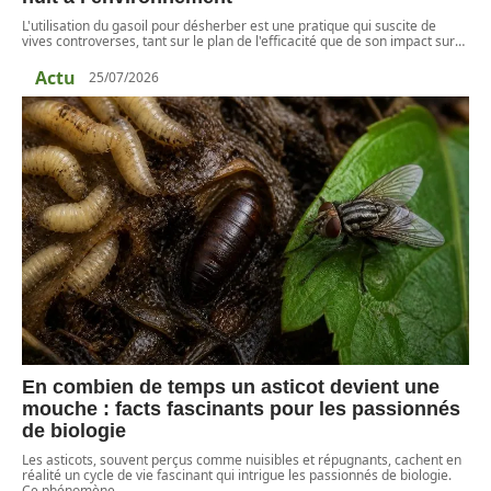
L'utilisation du gasoil pour désherber est une pratique qui suscite de
vives controverses, tant sur le plan de l'efficacité que de son impact sur
…
Actu
25/07/2026
En combien de temps un asticot devient une
mouche : facts fascinants pour les passionnés
de biologie
Les asticots, souvent perçus comme nuisibles et répugnants, cachent en
réalité un cycle de vie fascinant qui intrigue les passionnés de biologie.
Ce phénomène
…