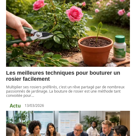
Les meilleures techniques pour bouturer un
rosier facilement
Multiplier ses rosiers préférés, c'est un rêve partagé par de nombreux
passionnés de jardinage. La bouture de rosier est une méthode tant
convoitée pour
…
Actu
13/03/2026